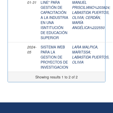
01-31
LINE" PARA
MANUEL
GESTIÓN DE
PRISCILIANO%203824
;
CAPACITACIÓN
LABASTIDA PUERTOS,
A LA INDUSTRIA
OLIVIA
;
CERDÁN,
EN UNA
MARÍA
ISNTITUCIÓN
ANGÉLICA%222550
DE EDUCACIÓN
SUPERIOR
2024-
SISTEMA WEB
LARA MALPICA,
05
PARA LA
MARITSSA
;
GESTION DE
LABASTIDA PUERTOS,
PROYECTOS DE
OLIVIA
INVESTIGACION
Showing results 1 to 2 of 2