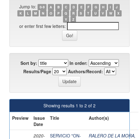
Jump to:
0-9
A
B
C
D
E
F
G
H
I
J
K
L
M
N
O
P
Q
R
S
T
U
V
W
X
Y
Z
or enter first few letters:
Sort by:
In order:
Results/Page
Authors/Record:
Showing results 1 to 2 of 2
Preview
Issue
Title
Author(s)
Date
2020-
SERVICIO "ON-
RALERO DE LA MORA,