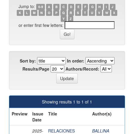
Jump to:
0-9
A
B
C
D
E
F
G
H
I
J
K
L
M
N
O
P
Q
R
S
T
U
V
W
X
Y
Z
or enter first few letters:
Sort by:
In order:
Results/Page
Authors/Record:
Showing results 1 to 1 of 1
Preview
Issue
Title
Author(s)
Date
2025-
RELACIONES
BALLINA