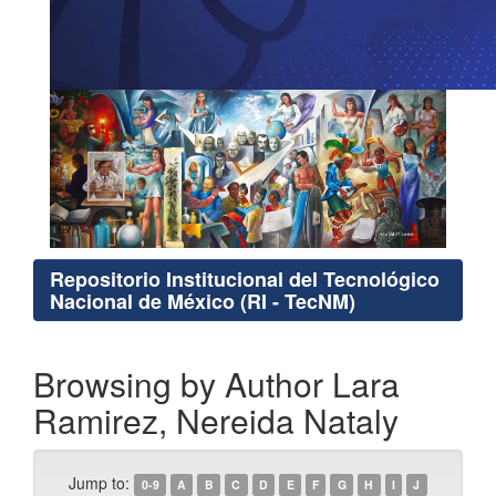
Repositorio Institucional del Tecnológico
Nacional de México (RI - TecNM)
Browsing by Author Lara
Ramirez, Nereida Nataly
Jump to:
0-9
A
B
C
D
E
F
G
H
I
J