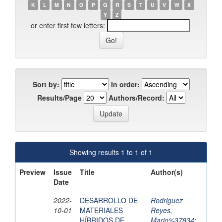
K
L
M
N
O
P
Q
R
S
T
U
V
W
X
Y
Z
or enter first few letters:
Sort by:
In order:
Results/Page
Authors/Record:
Showing results 1 to 1 of 1
Preview
Issue
Title
Author(s)
Date
2022-
DESARROLLO DE
Rodriguez
10-01
MATERIALES
Reyes,
HÍBRIDOS DE
Mario%37834
;