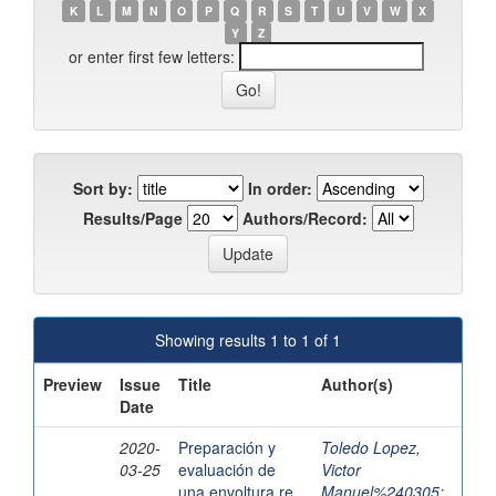
K
L
M
N
O
P
Q
R
S
T
U
V
W
X
Y
Z
or enter first few letters:
Sort by:
In order:
Results/Page
Authors/Record:
Showing results 1 to 1 of 1
Preview
Issue
Title
Author(s)
Date
2020-
Preparación y
Toledo Lopez,
03-25
evaluación de
Victor
una envoltura re
Manuel%240305
;