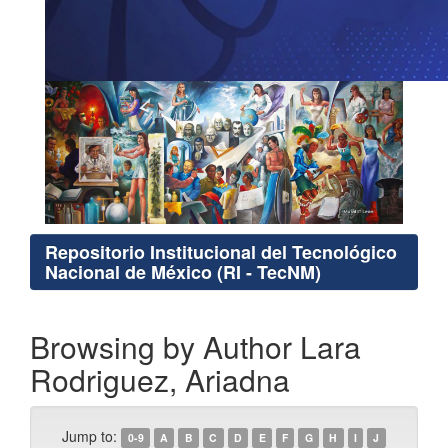
Repositorio Institucional del Tecnológico
Nacional de México (RI - TecNM)
Browsing by Author Lara
Rodriguez, Ariadna
Jump to:
0-9
A
B
C
D
E
F
G
H
I
J