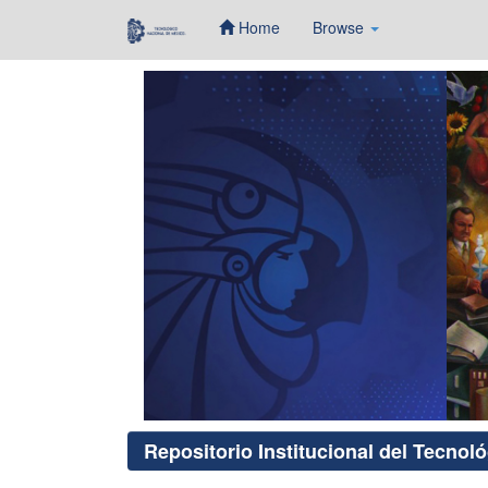
Home
Browse
Skip
navigation
Repositorio Institucional del Tecnol