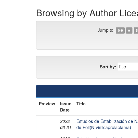
Browsing by Author Lic
Jump to:
0-9
A
B
Sort by:
Preview
Issue
Title
Date
2022-
Estudios de Estabilización de 
03-31
de Poli(N-vinilcaprolactama)