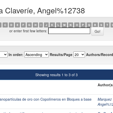
ea Claveríe, Angel%12738
C
D
E
F
G
H
I
J
K
L
M
N
O
P
Q
R
S
T
or enter first few letters:
In order:
Results/Page
Authors/Record
Showing results 1 to 3 of 3
Author(s
Nanopartículas de oro con Copolímeros en Bloques a base
Marquez 
Angel%1