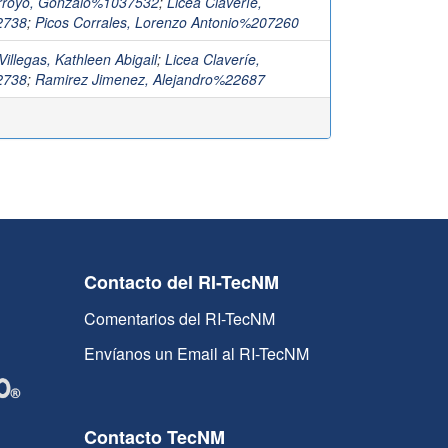
rroyo, Gonzalo%1037532
;
Licea Claveríe,
2738
;
Picos Corrales, Lorenzo Antonio%207260
illegas, Kathleen Abigail
;
Licea Claveríe,
2738
;
Ramirez Jimenez, Alejandro%22687
Contacto del RI-TecNM
Comentarios del RI-TecNM
Envíanos un Email al RI-TecNM
Contacto TecNM