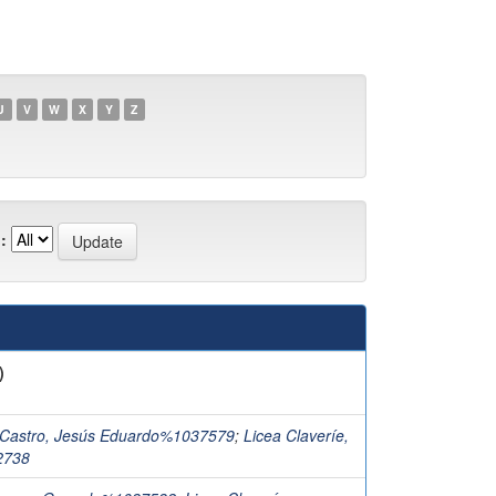
U
V
W
X
Y
Z
:
)
Castro, Jesús Eduardo%1037579
;
Licea Claveríe,
2738