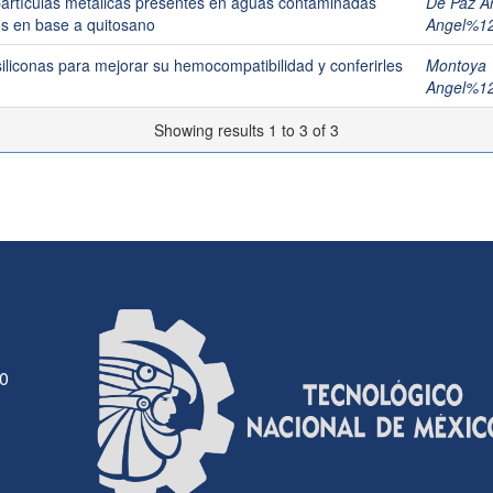
artículas metálicas presentes en aguas contaminadas
De Paz A
cos en base a quitosano
Angel%1
siliconas para mejorar su hemocompatibilidad y conferirles
Montoya V
Angel%1
Showing results 1 to 3 of 3
30