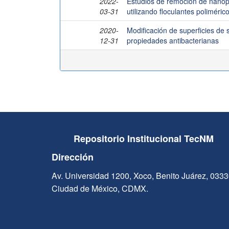
2022-
Estudios de remoción de nanop
03-31
utilizando floculantes poliméri
2020-
Modificación de superficies de 
12-31
propiedades antibacterianas
Repositorio Institucional TecNM
Dirección
Av. Universidad 1200, Xoco, Benito Juárez, 033
Ciudad de México, CDMX.