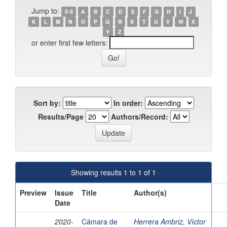
Jump to:
0-9
A
B
C
D
E
F
G
H
I
J
K
L
M
N
O
P
Q
R
S
T
U
V
W
X
Y
Z
or enter first few letters:
Sort by:
In order:
Results/Page
Authors/Record:
Showing results 1 to 1 of 1
Preview
Issue
Title
Author(s)
Date
2020-
Cámara de
Herrera Ambriz, Víctor