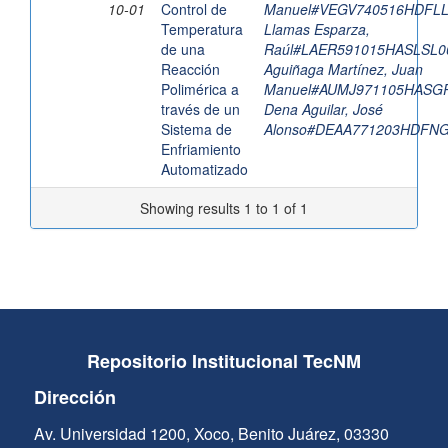
10-01
Control de
Manuel#VEGV740516HDFL
Temperatura
Llamas Esparza,
de una
Raúl#LAER591015HASLSL0
Reacción
Aguiñaga Martínez, Juan
Polimérica a
Manuel#AUMJ971105HASG
través de un
Dena Aguilar, José
Sistema de
Alonso#DEAA771203HDFN
Enfriamiento
Automatizado
Showing results 1 to 1 of 1
Repositorio Institucional TecNM
Dirección
Av. Universidad 1200, Xoco, Benito Juárez, 03330