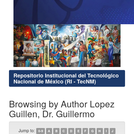
Repositorio Institucional del Tecnológico
Nacional de México (RI - TecNM)
Browsing by Author Lopez
Guillen, Dr. Guillermo
Jump to:
0-9
A
B
C
D
E
F
G
H
I
J