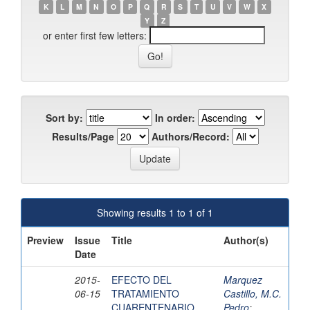
K
L
M
N
O
P
Q
R
S
T
U
V
W
X
Y
Z
or enter first few letters:
Sort by:
In order:
Results/Page
Authors/Record:
Showing results 1 to 1 of 1
Preview
Issue
Title
Author(s)
Date
2015-
EFECTO DEL
Marquez
06-15
TRATAMIENTO
Castillo, M.C.
CUARENTENARIO
Pedro
;