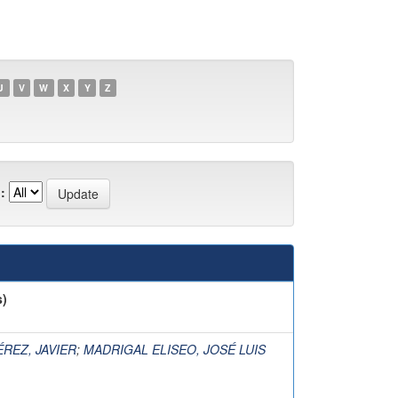
U
V
W
X
Y
Z
:
s)
REZ, JAVIER
;
MADRIGAL ELISEO, JOSÉ LUIS