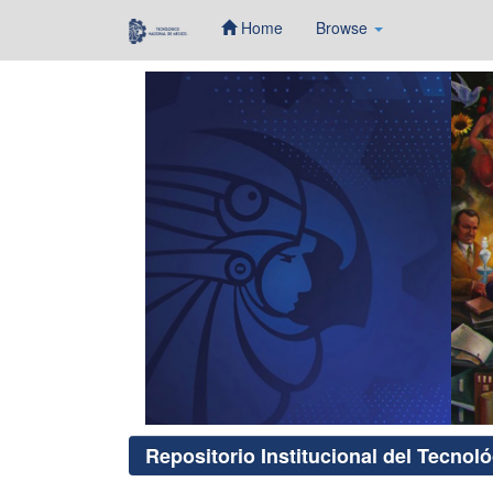
Home
Browse
Skip
navigation
Repositorio Institucional del Tecnol