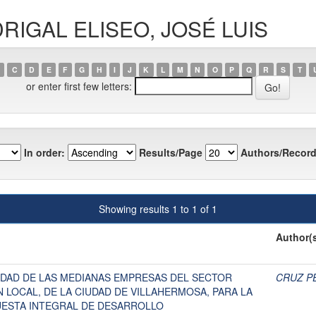
ADRIGAL ELISEO, JOSÉ LUIS
C
D
E
F
G
H
I
J
K
L
M
N
O
P
Q
R
S
T
or enter first few letters:
In order:
Results/Page
Authors/Record
Showing results 1 to 1 of 1
Author(
IDAD DE LAS MEDIANAS EMPRESAS DEL SECTOR
CRUZ PÉ
LOCAL, DE LA CIUDAD DE VILLAHERMOSA, PARA LA
ESTA INTEGRAL DE DESARROLLO