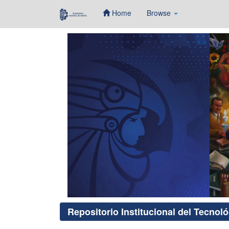
Home
Browse
Skip
navigation
Repositorio Institucional del Tecnol