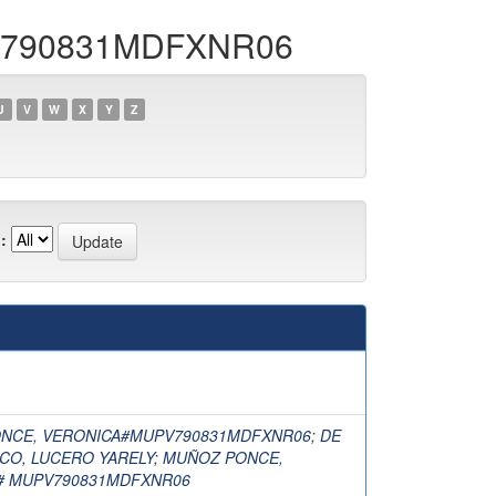
PV790831MDFXNR06
U
V
W
X
Y
Z
:
NCE, VERONICA#MUPV790831MDFXNR06
;
DE
CO, LUCERO YARELY
;
MUÑOZ PONCE,
# MUPV790831MDFXNR06