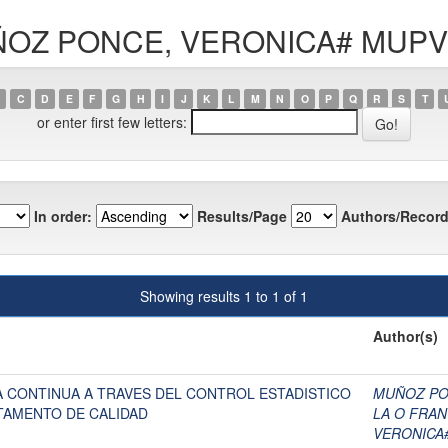
MUÑOZ PONCE, VERONICA# MU
C
D
E
F
G
H
I
J
K
L
M
N
O
P
Q
R
S
T
or enter first few letters:
In order:
Results/Page
Authors/Record
Showing results 1 to 1 of 1
Author(s)
A CONTINUA A TRAVES DEL CONTROL ESTADISTICO
MUÑOZ PO
TAMENTO DE CALIDAD
LA O FRAN
VERONICA