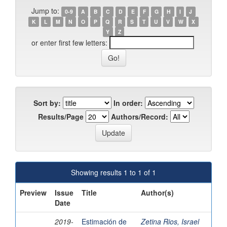
Jump to:
0-9
A
B
C
D
E
F
G
H
I
J
K
L
M
N
O
P
Q
R
S
T
U
V
W
X
Y
Z
or enter first few letters:
Sort by:
In order:
Results/Page
Authors/Record:
Showing results 1 to 1 of 1
Preview
Issue
Title
Author(s)
Date
2019-
Estimación de
Zetina Rios, Israel