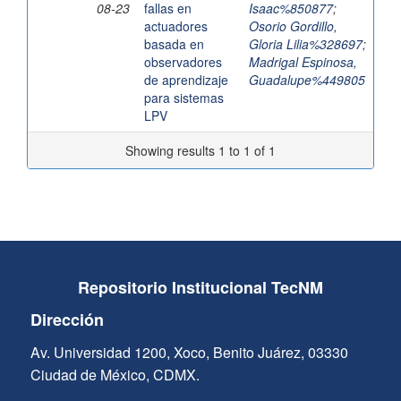
08-23
fallas en
Isaac%850877
;
actuadores
Osorio Gordillo,
basada en
Gloria Lilia%328697
;
observadores
Madrigal Espinosa,
de aprendizaje
Guadalupe%449805
para sistemas
LPV
Showing results 1 to 1 of 1
Repositorio Institucional TecNM
Dirección
Av. Universidad 1200, Xoco, Benito Juárez, 03330
Ciudad de México, CDMX.