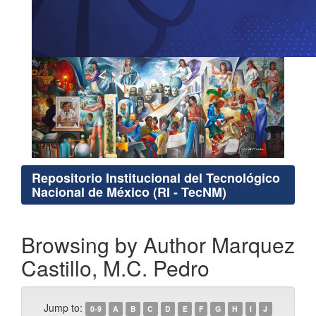
Repositorio Institucional del Tecnológico
Nacional de México (RI - TecNM)
Browsing by Author Marquez
Castillo, M.C. Pedro
Jump to:
0-9
A
B
C
D
E
F
G
H
I
J