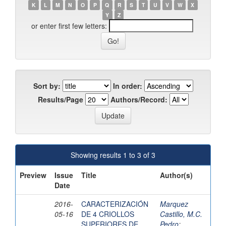
K
L
M
N
O
P
Q
R
S
T
U
V
W
X
Y
Z
or enter first few letters:
Sort by:
In order:
Results/Page
Authors/Record:
Showing results 1 to 3 of 3
Preview
Issue
Title
Author(s)
Date
2016-
CARACTERIZACIÓN
Marquez
05-16
DE 4 CRIOLLOS
Castillo, M.C.
SUPERIORES DE
Pedro
;