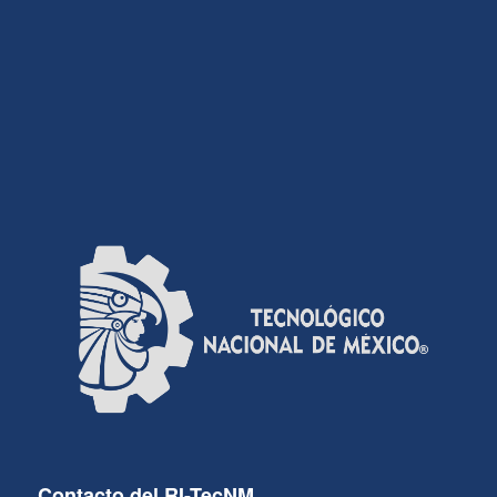
Contacto del RI-TecNM