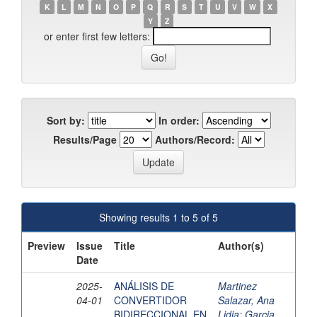
K
L
M
N
O
P
Q
R
S
T
U
V
W
X
Y
Z
or enter first few letters:
Sort by:
In order:
Results/Page
Authors/Record:
Showing results 1 to 5 of 5
Preview
Issue
Title
Author(s)
Date
2025-
ANÁLISIS DE
Martinez
04-01
CONVERTIDOR
Salazar, Ana
BIDIRECCIONAL EN
Lidia
;
Garcia