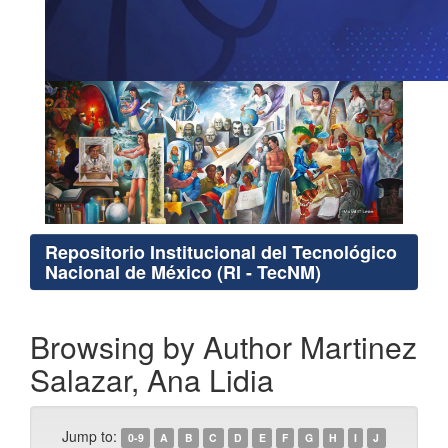
Repositorio Institucional del Tecnológico
Nacional de México (RI - TecNM)
Browsing by Author Martinez
Salazar, Ana Lidia
Jump to:
0-9
A
B
C
D
E
F
G
H
I
J