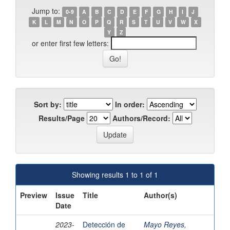
Jump to:
0-9
A
B
C
D
E
F
G
H
I
J
K
L
M
N
O
P
Q
R
S
T
U
V
W
X
Y
Z
or enter first few letters:
Sort by:
In order:
Results/Page
Authors/Record:
Showing results 1 to 1 of 1
Preview
Issue
Title
Author(s)
Date
2023-
Detección de
Mayo Reyes,