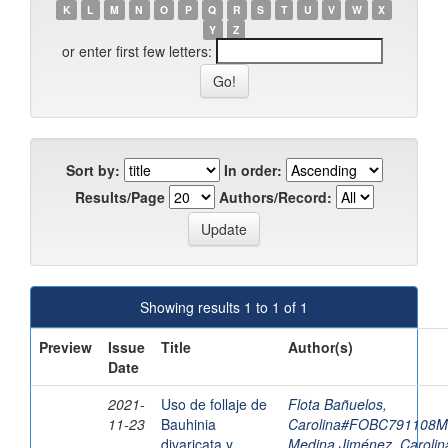
K
L
M
N
O
P
Q
R
S
T
U
V
W
X
Y
Z
or enter first few letters:
Sort by:
In order:
Results/Page
Authors/Record:
Showing results 1 to 1 of 1
Preview
Issue
Title
Author(s)
Date
2021-
Uso de follaje de
Flota Bañuelos,
11-23
Bauhinia
Carolina#FOBC791108
divaricata y
Medina Jiménez, Carolin