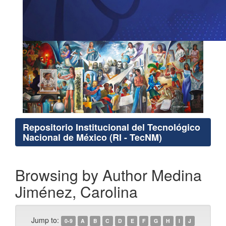
Repositorio Institucional del Tecnológico
Nacional de México (RI - TecNM)
Browsing by Author Medina
Jiménez, Carolina
Jump to:
0-9
A
B
C
D
E
F
G
H
I
J