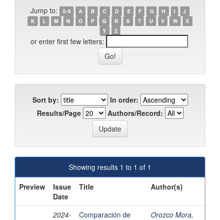
Jump to:
0-9
A
B
C
D
E
F
G
H
I
J
K
L
M
N
O
P
Q
R
S
T
U
V
W
X
Y
Z
or enter first few letters:
Sort by:
In order:
Results/Page
Authors/Record:
Showing results 1 to 1 of 1
Preview
Issue
Title
Author(s)
Date
2024-
Comparación de
Orozco Mora,