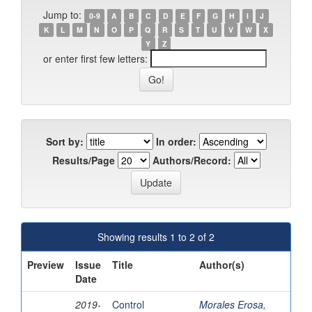
Jump to:
0-9
A
B
C
D
E
F
G
H
I
J
K
L
M
N
O
P
Q
R
S
T
U
V
W
X
Y
Z
or enter first few letters:
Sort by:
In order:
Results/Page
Authors/Record:
Showing results 1 to 2 of 2
Preview
Issue
Title
Author(s)
Date
2019-
Control
Morales Erosa,