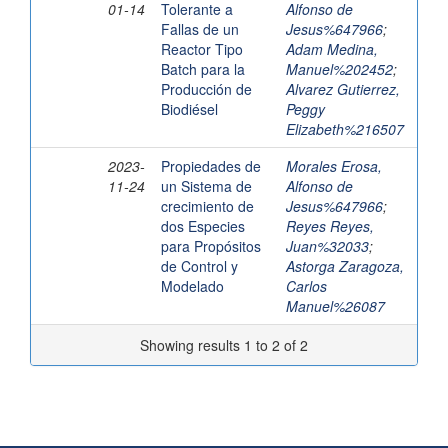
01-14
Tolerante a
Alfonso de
Fallas de un
Jesus%647966
;
Reactor Tipo
Adam Medina,
Batch para la
Manuel%202452
;
Producción de
Alvarez Gutierrez,
Biodiésel
Peggy
Elizabeth%216507
2023-
Propiedades de
Morales Erosa,
11-24
un Sistema de
Alfonso de
crecimiento de
Jesus%647966
;
dos Especies
Reyes Reyes,
para Propósitos
Juan%32033
;
de Control y
Astorga Zaragoza,
Modelado
Carlos
Manuel%26087
Showing results 1 to 2 of 2