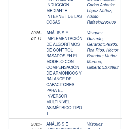
INDUCCIÓN
Carlos Antonio
;
MEDIANTE
López Núñez,
INTERNET DE LAS
Adolfo
COSAS
Rafael%295009
2025-
ANÁLISIS E
Vázquez
07-11
IMPLEMENTACIÓN
Guzmán,
DE ALGORITMOS
Gerardo%46902
;
DE CONTROL
Rea Ríos, Héctor
BASADOS EN EL
Brandon
;
Muñoz
MODELO CON
Moreno,
COMPENSACIÓN
Gilberto%278683
DE ARMÓNICOS Y
BALANCE DE
CAPACITORES
PARA EL
INVERSOR
MULTINIVEL
ASIMÉTRICO TIPO
T
2025-
ANÁLISIS E
Vázquez