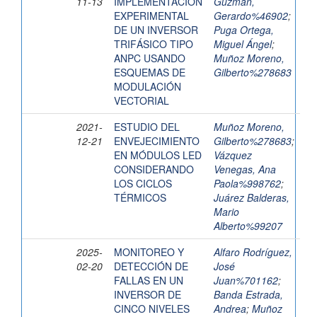
11-13
IMPLEMENTACIÓN
Guzmán,
EXPERIMENTAL
Gerardo%46902
;
DE UN INVERSOR
Puga Ortega,
TRIFÁSICO TIPO
Miguel Ángel
;
ANPC USANDO
Muñoz Moreno,
ESQUEMAS DE
Gilberto%278683
MODULACIÓN
VECTORIAL
2021-
ESTUDIO DEL
Muñoz Moreno,
12-21
ENVEJECIMIENTO
Gilberto%278683
;
EN MÓDULOS LED
Vázquez
CONSIDERANDO
Venegas, Ana
LOS CICLOS
Paola%998762
;
TÉRMICOS
Juárez Balderas,
Mario
Alberto%99207
2025-
MONITOREO Y
Alfaro Rodríguez,
02-20
DETECCIÓN DE
José
FALLAS EN UN
Juan%701162
;
INVERSOR DE
Banda Estrada,
CINCO NIVELES
Andrea
;
Muñoz