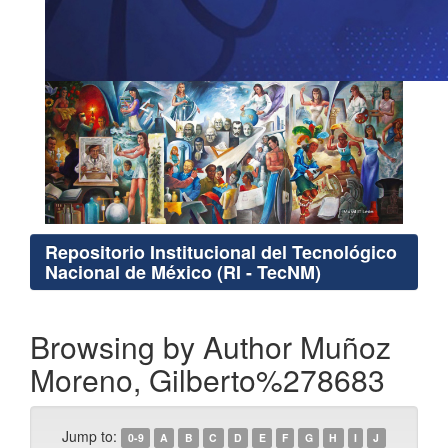
Repositorio Institucional del Tecnológico
Nacional de México (RI - TecNM)
Browsing by Author Muñoz
Moreno, Gilberto%278683
Jump to:
0-9
A
B
C
D
E
F
G
H
I
J