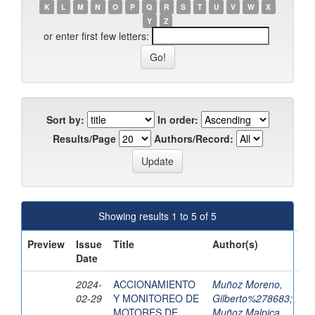
K
L
M
N
O
P
Q
R
S
T
U
V
W
X
Y
Z
or enter first few letters:
Sort by:
In order:
Results/Page
Authors/Record:
Showing results 1 to 5 of 5
Preview
Issue
Title
Author(s)
Date
2024-
ACCIONAMIENTO
Muñoz Moreno,
02-29
Y MONITOREO DE
Gilberto%278683
;
MOTORES DE
Muñoz Malpica,