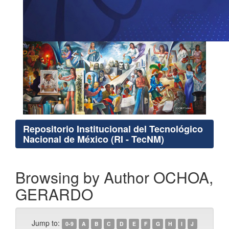
Repositorio Institucional del Tecnológico
Nacional de México (RI - TecNM)
Browsing by Author OCHOA,
GERARDO
Jump to:
0-9
A
B
C
D
E
F
G
H
I
J