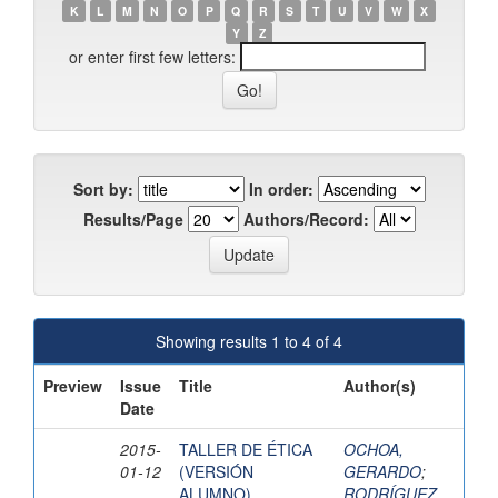
K
L
M
N
O
P
Q
R
S
T
U
V
W
X
Y
Z
or enter first few letters:
Sort by:
In order:
Results/Page
Authors/Record:
Showing results 1 to 4 of 4
Preview
Issue
Title
Author(s)
Date
2015-
TALLER DE ÉTICA
OCHOA,
01-12
(VERSIÓN
GERARDO
;
ALUMNO)
RODRÍGUEZ,