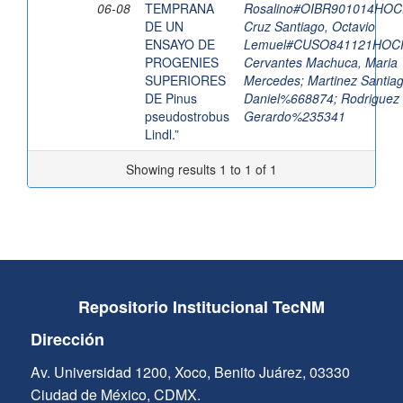
06-08
TEMPRANA
Rosalino#OIBR901014HO
DE UN
Cruz Santiago, Octavio
ENSAYO DE
Lemuel#CUSO841121HOC
PROGENIES
Cervantes Machuca, Maria
SUPERIORES
Mercedes
;
Martinez Santiag
DE Pinus
Daniel%668874
;
Rodriguez 
pseudostrobus
Gerardo%235341
Lindl.”
Showing results 1 to 1 of 1
Repositorio Institucional TecNM
Dirección
Av. Universidad 1200, Xoco, Benito Juárez, 03330
Ciudad de México, CDMX.