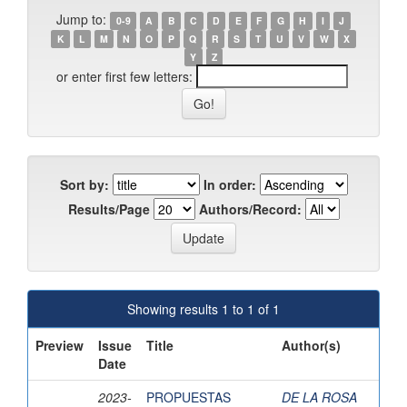
Jump to:
0-9
A
B
C
D
E
F
G
H
I
J
K
L
M
N
O
P
Q
R
S
T
U
V
W
X
Y
Z
or enter first few letters:
Sort by:
In order:
Results/Page
Authors/Record:
Showing results 1 to 1 of 1
Preview
Issue
Title
Author(s)
Date
2023-
PROPUESTAS
DE LA ROSA