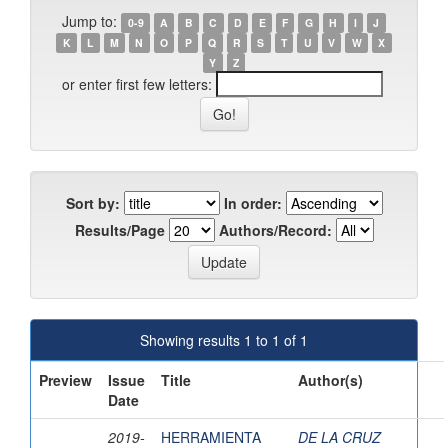
Jump to:
0-9
A
B
C
D
E
F
G
H
I
J
K
L
M
N
O
P
Q
R
S
T
U
V
W
X
Y
Z
or enter first few letters:
Sort by:
In order:
Results/Page
Authors/Record:
Showing results 1 to 1 of 1
Preview
Issue
Title
Author(s)
Date
2019-
HERRAMIENTA
DE LA CRUZ