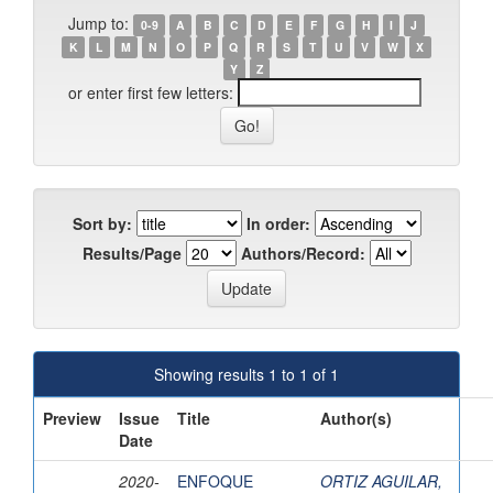
Jump to:
0-9
A
B
C
D
E
F
G
H
I
J
K
L
M
N
O
P
Q
R
S
T
U
V
W
X
Y
Z
or enter first few letters:
Sort by:
In order:
Results/Page
Authors/Record:
Showing results 1 to 1 of 1
Preview
Issue
Title
Author(s)
Date
2020-
ENFOQUE
ORTIZ AGUILAR,