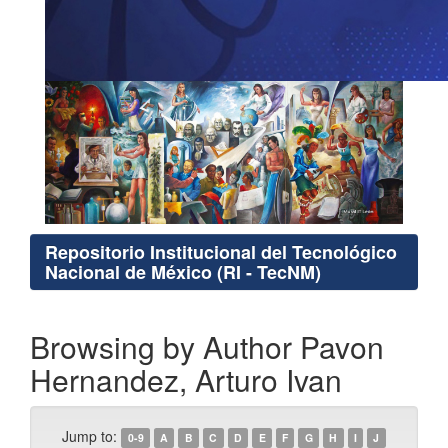
Repositorio Institucional del Tecnológico
Nacional de México (RI - TecNM)
Browsing by Author Pavon
Hernandez, Arturo Ivan
Jump to:
0-9
A
B
C
D
E
F
G
H
I
J