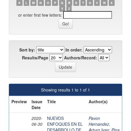
K
L
M
N
O
P
Q
R
S
T
U
V
W
X
Y
Z
or enter first few letters:
Sort by:
In order:
Results/Page
Authors/Record:
Showing results 1 to 1 of 1
Preview
Issue
Title
Author(s)
Date
2020-
NUEVOS
Pavon
06-30
ENFOQUES EN EL
Hernandez,
DESARROLLO DE
Arturo Ivan
;
Pina