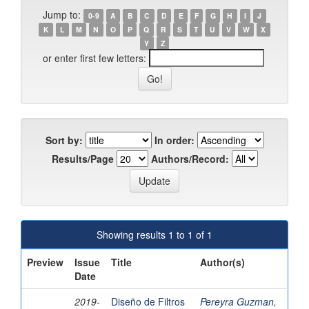
Jump to:
0-9
A
B
C
D
E
F
G
H
I
J
K
L
M
N
O
P
Q
R
S
T
U
V
W
X
Y
Z
or enter first few letters:
Sort by:
In order:
Results/Page
Authors/Record:
Showing results 1 to 1 of 1
Preview
Issue
Title
Author(s)
Date
2019-
Diseño de Filtros
Pereyra Guzman,