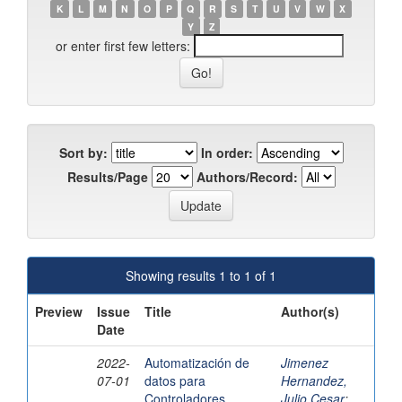
K
L
M
N
O
P
Q
R
S
T
U
V
W
X
Y
Z
or enter first few letters:
Sort by:
In order:
Results/Page
Authors/Record:
Showing results 1 to 1 of 1
Preview
Issue
Title
Author(s)
Date
2022-
Automatización de
Jimenez
07-01
datos para
Hernandez,
Controladores
Julio Cesar
;