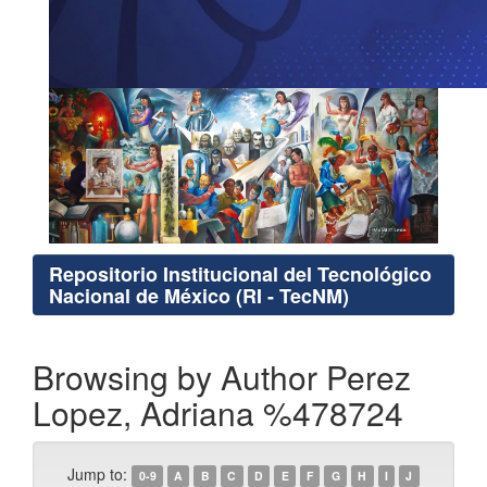
Repositorio Institucional del Tecnológico
Nacional de México (RI - TecNM)
Browsing by Author Perez
Lopez, Adriana %478724
Jump to:
0-9
A
B
C
D
E
F
G
H
I
J