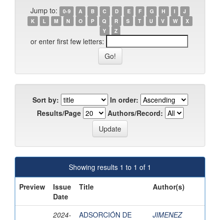
Jump to:
0-9
A
B
C
D
E
F
G
H
I
J
K
L
M
N
O
P
Q
R
S
T
U
V
W
X
Y
Z
or enter first few letters:
Sort by:
In order:
Results/Page
Authors/Record:
Showing results 1 to 1 of 1
Preview
Issue
Title
Author(s)
Date
2024-
ADSORCIÓN DE
JIMENEZ