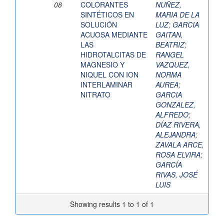
08
COLORANTES
NUÑEZ,
SINTÉTICOS EN
MARIA DE LA
SOLUCIÓN
LUZ
;
GARCIA
ACUOSA MEDIANTE
GAITAN,
LAS
BEATRIZ
;
HIDROTALCITAS DE
RANGEL
MAGNESIO Y
VAZQUEZ,
NIQUEL CON ION
NORMA
INTERLAMINAR
AUREA
;
NITRATO
GARCIA
GONZALEZ,
ALFREDO
;
DÍAZ RIVERA,
ALEJANDRA
;
ZAVALA ARCE,
ROSA ELVIRA
;
GARCÍA
RIVAS, JOSÉ
LUIS
Showing results 1 to 1 of 1