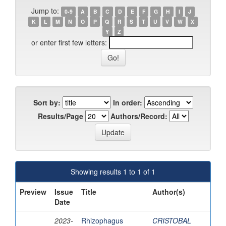
Jump to:
0-9
A
B
C
D
E
F
G
H
I
J
K
L
M
N
O
P
Q
R
S
T
U
V
W
X
Y
Z
or enter first few letters:
Sort by:
In order:
Results/Page
Authors/Record:
Showing results 1 to 1 of 1
Preview
Issue
Title
Author(s)
Date
2023-
Rhizophagus
CRISTOBAL