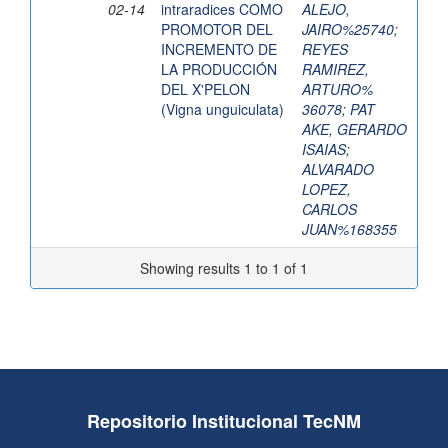
02-14
intraradices COMO
ALEJO,
PROMOTOR DEL
JAIRO%25740
;
INCREMENTO DE
REYES
LA PRODUCCIÓN
RAMIREZ,
DEL X'PELON
ARTURO%
(Vigna unguiculata)
36078
;
PAT
AKE, GERARDO
ISAIAS
;
ALVARADO
LOPEZ,
CARLOS
JUAN%168355
Showing results 1 to 1 of 1
Repositorio Institucional TecNM