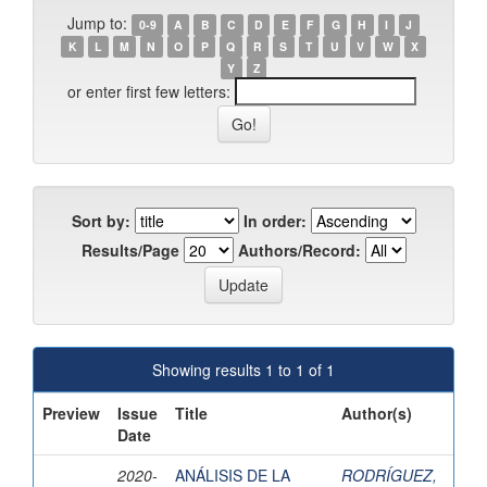
Jump to:
0-9
A
B
C
D
E
F
G
H
I
J
K
L
M
N
O
P
Q
R
S
T
U
V
W
X
Y
Z
or enter first few letters:
Sort by:
In order:
Results/Page
Authors/Record:
Showing results 1 to 1 of 1
Preview
Issue
Title
Author(s)
Date
2020-
ANÁLISIS DE LA
RODRÍGUEZ,