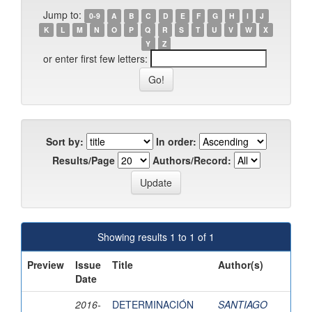
Jump to:
0-9
A
B
C
D
E
F
G
H
I
J
K
L
M
N
O
P
Q
R
S
T
U
V
W
X
Y
Z
or enter first few letters:
Sort by:
In order:
Results/Page
Authors/Record:
Showing results 1 to 1 of 1
Preview
Issue
Title
Author(s)
Date
2016-
DETERMINACIÓN
SANTIAGO