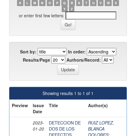
K
L
M
N
O
P
Q
R
S
T
U
V
W
X
Y
Z
or enter first few letters:
Sort by:
In order:
Results/Page
Authors/Record:
Showing results 1 to 1 of 1
Preview
Issue
Title
Author(s)
Date
2023-
DETECCION DE
RUIZ LOPEZ,
01-20
DOS DE LOS
BLANCA
DEFECTOS
DOLORES
;