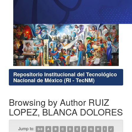
Repositorio Institucional del Tecnológico
Nacional de México (RI - TecNM)
Browsing by Author RUIZ
LOPEZ, BLANCA DOLORES
Jump to:
0-9
A
B
C
D
E
F
G
H
I
J