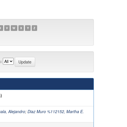
U
V
W
X
Y
Z
:
)
cala, Alejandro
;
Diaz Muro %112152, Martha E.