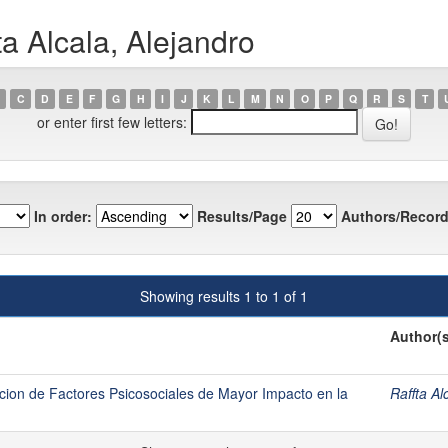
a Alcala, Alejandro
C
D
E
F
G
H
I
J
K
L
M
N
O
P
Q
R
S
T
or enter first few letters:
In order:
Results/Page
Authors/Record
Showing results 1 to 1 of 1
Author(s
encion de Factores Psicosociales de Mayor Impacto en la
Raffta Al