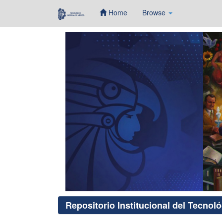
Home
Browse
Skip
navigation
Repositorio Institucional del Tecnol