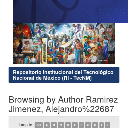
Repositorio Institucional del Tecnológico
Nacional de México (RI - TecNM)
Browsing by Author Ramirez
Jimenez, Alejandro%22687
Jump to:
0-9
A
B
C
D
E
F
G
H
I
J