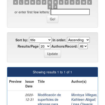
K
L
M
N
O
P
Q
R
S
T
U
V
W
X
Y
Z
or enter first few letters:
Sort by:
In order:
Results/Page
Authors/Record:
Showing results 1 to 1 of 1
Preview
Issue
Title
Author(s)
Date
2020-
Modificación de
Montoya Villegas,
12-31
superficies de
Kathleen Abigail
;
siliconas para
Licea Claveríe,