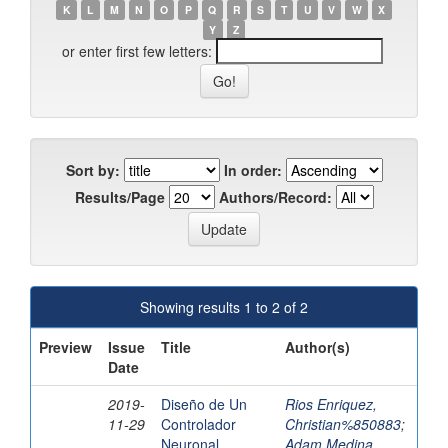
K
L
M
N
O
P
Q
R
S
T
U
V
W
X
Y
Z
or enter first few letters:
Sort by:
In order:
Results/Page
Authors/Record:
Showing results 1 to 2 of 2
Preview
Issue
Title
Author(s)
Date
2019-
Diseño de Un
Rios Enriquez,
11-29
Controlador
Christian%850883
;
Neuronal
Adam Medina,