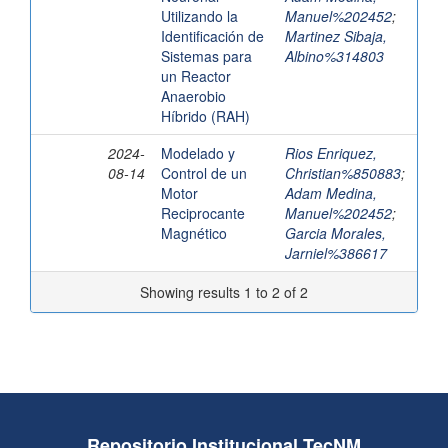
Utilizando la
Manuel%202452
;
Identificación de
Martinez Sibaja,
Sistemas para
Albino%314803
un Reactor
Anaerobio
Híbrido (RAH)
2024-
Modelado y
Rios Enriquez,
08-14
Control de un
Christian%850883
;
Motor
Adam Medina,
Reciprocante
Manuel%202452
;
Magnético
Garcia Morales,
Jarniel%386617
Showing results 1 to 2 of 2
Repositorio Institucional TecNM