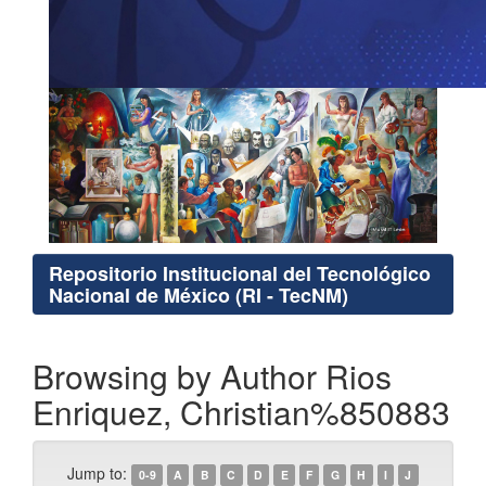
Repositorio Institucional del Tecnológico
Nacional de México (RI - TecNM)
Browsing by Author Rios
Enriquez, Christian%850883
Jump to:
0-9
A
B
C
D
E
F
G
H
I
J