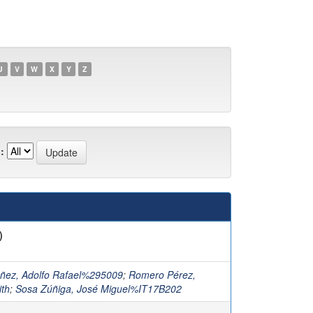
U
V
W
X
Y
Z
:
)
ñez, Adolfo Rafael%295009
;
Romero Pérez,
ith
;
Sosa Zúñiga, José Miguel%IT17B202