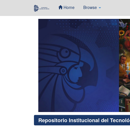
Home
Browse
Skip
navigation
Repositorio Institucional del Tecnol