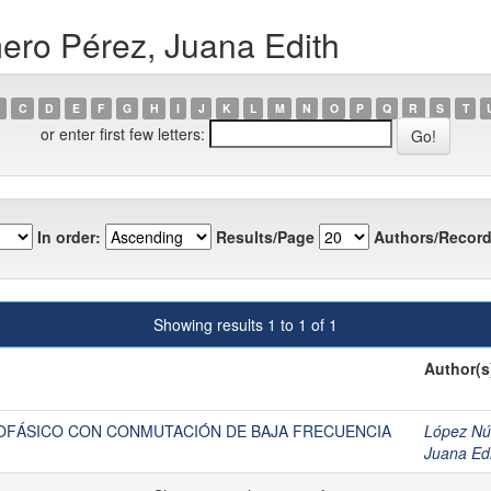
ero Pérez, Juana Edith
C
D
E
F
G
H
I
J
K
L
M
N
O
P
Q
R
S
T
or enter first few letters:
In order:
Results/Page
Authors/Record
Showing results 1 to 1 of 1
Author(s
OFÁSICO CON CONMUTACIÓN DE BAJA FRECUENCIA
López Nú
Juana Ed