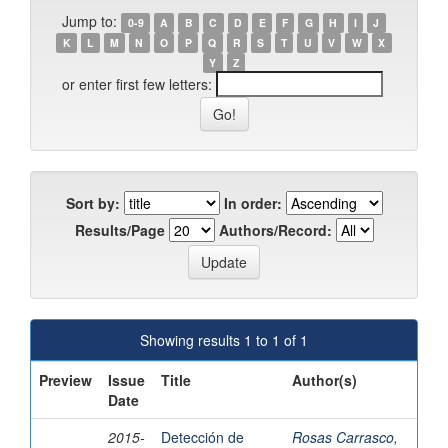
Jump to:
0-9
A
B
C
D
E
F
G
H
I
J
K
L
M
N
O
P
Q
R
S
T
U
V
W
X
Y
Z
or enter first few letters:
Sort by:
In order:
Results/Page
Authors/Record:
Showing results 1 to 1 of 1
Preview
Issue
Title
Author(s)
Date
2015-
Detección de
Rosas Carrasco,