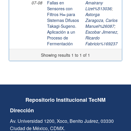
07-08
Fallas en
Amairany
Sensores con
Lizet%513036
;
Filtros H∞ para
Astorga
Sistemas Difusos
Zaragoza, Carlos
Takagi-Sugeno.
Manuel%26087
;
Aplicación a un
Escobar Jimenez,
Proceso de
Ricardo
Fermentación
Fabricio%169237
Showing results 1 to 1 of 1
Repositorio Institucional TecNM
Dirección
Av. Universidad 1200, Xoco, Benito Juárez, 03330
Ciudad de México, CDMX.