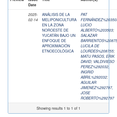
Date
2025-
ANÁLISIS DE LA
PAT
02-14
MELIPONICULTURA
FERNÁNDEZ%20350
EN LA ZONA
LUCIO
NOROESTE DE
ALBERTO%203503
;
YUCATÁN BAJO UN
SALAZAR
ENFOQUE DE
BARRIENTOS%20875
APROXIMACIÓN
LUCILA DE
ETNOECOLÓGICA
LOURDES%208755
;
MATU PASOS, ERIK
DAVID
;
VALDIVIESO
PEREZ%292032,
INGRID
ABRIL%292032
;
AGUILAR
JIMENEZ%292797,
JOSE
ROBERTO%292797
Showing results 1 to 1 of 1