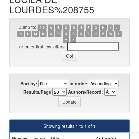
LOURDES%208755
Jump to:
0-9
A
B
C
D
E
F
G
H
I
J
K
L
M
N
O
P
Q
R
S
T
U
V
W
X
Y
Z
or enter first few letters:
Sort by:
In order:
Results/Page
Authors/Record:
Showing results 1 to 1 of 1
Preview
Issue
Title
Author(s)