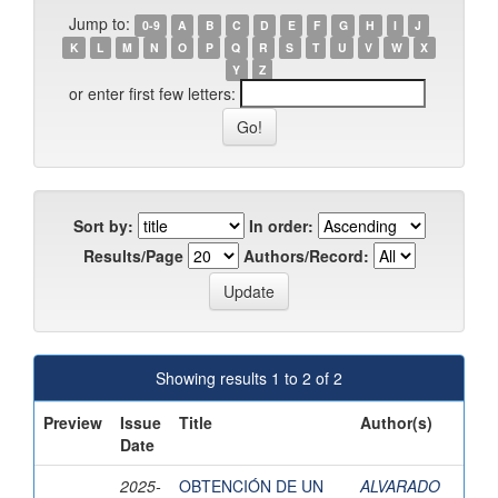
Jump to:
0-9
A
B
C
D
E
F
G
H
I
J
K
L
M
N
O
P
Q
R
S
T
U
V
W
X
Y
Z
or enter first few letters:
Sort by:
In order:
Results/Page
Authors/Record:
Showing results 1 to 2 of 2
Preview
Issue
Title
Author(s)
Date
2025-
OBTENCIÓN DE UN
ALVARADO