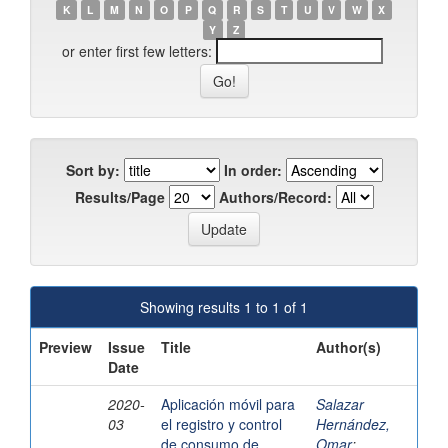
K
L
M
N
O
P
Q
R
S
T
U
V
W
X
Y
Z
or enter first few letters:
Sort by:
In order:
Results/Page
Authors/Record:
Showing results 1 to 1 of 1
Preview
Issue
Title
Author(s)
Date
2020-
Aplicación móvil para
Salazar
03
el registro y control
Hernández,
de consumo de
Omar
;