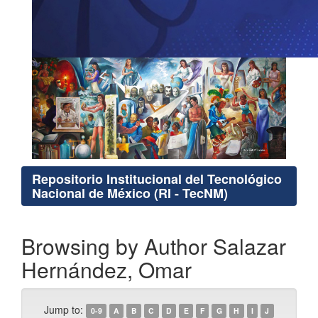
Repositorio Institucional del Tecnológico
Nacional de México (RI - TecNM)
Browsing by Author Salazar
Hernández, Omar
Jump to:
0-9
A
B
C
D
E
F
G
H
I
J