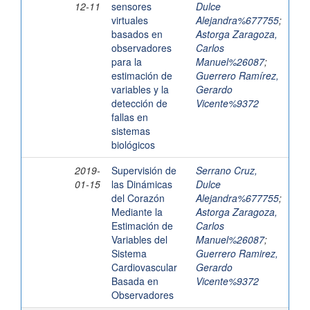
12-11
sensores
Dulce
virtuales
Alejandra%677755
;
basados en
Astorga Zaragoza,
observadores
Carlos
para la
Manuel%26087
;
estimación de
Guerrero Ramírez,
variables y la
Gerardo
detección de
Vicente%9372
fallas en
sistemas
biológicos
2019-
Supervisión de
Serrano Cruz,
01-15
las Dinámicas
Dulce
del Corazón
Alejandra%677755
;
Mediante la
Astorga Zaragoza,
Estimación de
Carlos
Variables del
Manuel%26087
;
Sistema
Guerrero Ramirez,
Cardiovascular
Gerardo
Basada en
Vicente%9372
Observadores