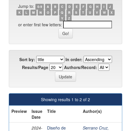
Jump to:
0-9
A
B
C
D
E
F
G
H
I
J
K
L
M
N
O
P
Q
R
S
T
U
V
W
X
Y
Z
or enter first few letters:
Sort by:
In order:
Results/Page
Authors/Record:
Showing results 1 to 2 of 2
Preview
Issue
Title
Author(s)
Date
2024-
Diseño de
Serrano Cruz,