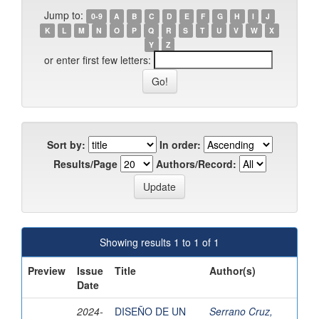
Jump to:
0-9
A
B
C
D
E
F
G
H
I
J
K
L
M
N
O
P
Q
R
S
T
U
V
W
X
Y
Z
or enter first few letters:
Sort by:
In order:
Results/Page
Authors/Record:
Showing results 1 to 1 of 1
Preview
Issue
Title
Author(s)
Date
2024-
DISEÑO DE UN
Serrano Cruz,