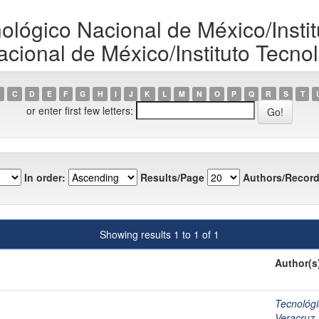
ológico Nacional de México/Instit
cional de México/Instituto Tecno
C
D
E
F
G
H
I
J
K
L
M
N
O
P
Q
R
S
T
or enter first few letters:
In order:
Results/Page
Authors/Record
Showing results 1 to 1 of 1
Author(s
Tecnológi
Veracruz,