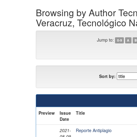
Browsing by Author Tecn
Veracruz, Tecnológico Na
Jump to:
0-9
A
B
Sort by:
Preview
Issue
Title
Date
2021-
Reporte Antiplagio
08-09