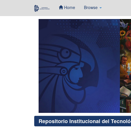
Home
Browse
Skip
navigation
Repositorio Institucional del Tecnol