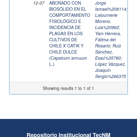
12-07
ABONADO CON
Jorge
BIOSÓLIDO EN EL
Ismael%208114
;
COMPORTAMIENTO
Latournerie
FISIOLÓGICO E
Moreno,
INCIDENCIA DE
Luis%20962
;
PLAGAS EN LOS
Yam Herrera,
CULTIVOS DE
Fátima del
CHILE X´CATIK Y
Rosario
;
Ruiz
CHILE DULCE
Sánchez,
(Capsicum annuum
Esaú%35780
;
L.)
López Vázquez,
Joaquín
Sergio%266375
Showing results 1 to 1 of 1
Repositorio Institucional TecNM