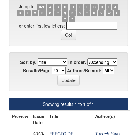
Jump to:
0-9
A
B
C
D
E
F
G
H
I
J
K
L
M
N
O
P
Q
R
S
T
U
V
W
X
Y
Z
or enter first few letters:
Sort by:
In order:
Results/Page
Authors/Record:
Showing results 1 to 1 of 1
Preview
Issue
Title
Author(s)
Date
2023-
EFECTO DEL
Tucuch Haas,