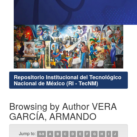
Repositorio Institucional del Tecnológico
Nacional de México (RI - TecNM)
Browsing by Author VERA
GARCÍA, ARMANDO
Jump to:
0-9
A
B
C
D
E
F
G
H
I
J