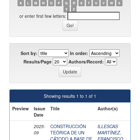
K
L
M
N
O
P
Q
R
S
T
U
V
W
X
Y
Z
or enter first few letters:
Sort by:
In order:
Results/Page
Authors/Record:
Showing results 1 to 1 of 1
Preview
Issue
Title
Author(s)
Date
2025-
CONSTRUCCIÓN
ILLESCAS
09
TEÓRICA DE UN
MARTÍNEZ,
CÁTODO A BASE DE
FRANCISCO