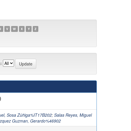
U
V
W
X
Y
Z
:
)
uel, Sosa Zúñiga%IT17B202
;
Salas Reyes, Miguel
zquez Guzman, Gerardo%46902