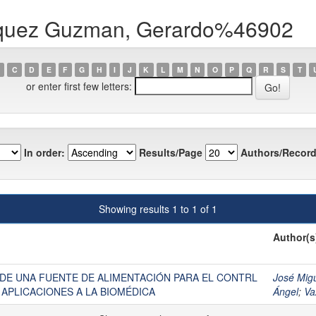
zquez Guzman, Gerardo%46902
C
D
E
F
G
H
I
J
K
L
M
N
O
P
Q
R
S
T
or enter first few letters:
In order:
Results/Page
Authors/Record
Showing results 1 to 1 of 1
Author(s
DE UNA FUENTE DE ALIMENTACIÓN PARA EL CONTRL
José Mig
 APLICACIONES A LA BIOMÉDICA
Ángel
;
Va