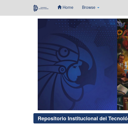
Home
Browse
Skip
navigation
Repositorio Institucional del Tecnol