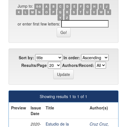
Jump to:
0-9
A
B
C
D
E
F
G
H
I
J
K
L
M
N
O
P
Q
R
S
T
U
V
W
X
Y
Z
or enter first few letters:
Sort by:
In order:
Results/Page
Authors/Record:
Showing results 1 to 1 of 1
Preview
Issue
Title
Author(s)
Date
2020-
Estudio de la
Cruz Cruz,