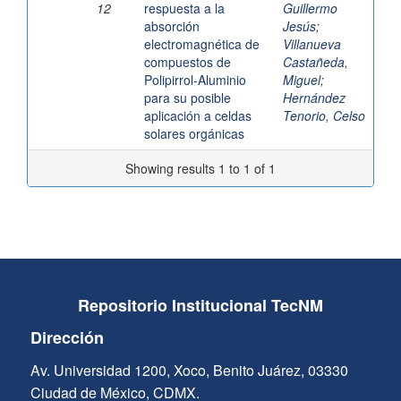
12
respuesta a la
Guillermo
absorción
Jesús
;
electromagnética de
Villanueva
compuestos de
Castañeda,
Polipirrol-Aluminio
Miguel
;
para su posible
Hernández
aplicación a celdas
Tenorio, Celso
solares orgánicas
Showing results 1 to 1 of 1
Repositorio Institucional TecNM
Dirección
Av. Universidad 1200, Xoco, Benito Juárez, 03330
Ciudad de México, CDMX.