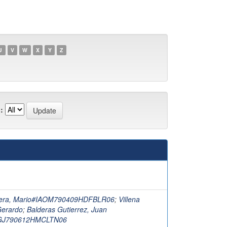
U
V
W
X
Y
Z
:
vera, Mario#IAOM790409HDFBLR06
;
Villena
Gerardo
;
Balderas Gutierrez, Juan
GJ790612HMCLTN06