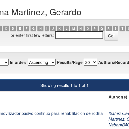
ena Martinez, Gerardo
C
D
E
F
G
H
I
J
K
L
M
N
O
P
Q
R
S
T
or enter first few letters:
In order:
Results/Page
Authors/Record
Showing results 1 to 1 of 1
Author(s)
ovilizador pasivo continuo para rehabilitacion de rodilla
Ibañez Ol
Martinez, 
Nabor#BA