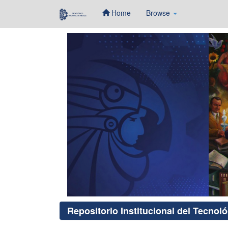
Home
Browse
Skip
navigation
Repositorio Institucional del Tecnol