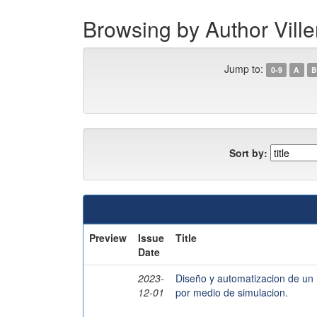
Browsing by Author Vill
Jump to:
0-9
A
B
Sort by:
Preview
Issue
Title
Date
2023-
Diseño y automatizacion de un m
12-01
por medio de simulacion.