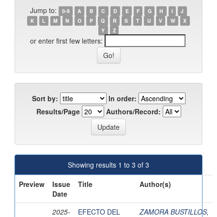
Jump to:
0-9
A
B
C
D
E
F
G
H
I
J
K
L
M
N
O
P
Q
R
S
T
U
V
W
X
Y
Z
or enter first few letters:
Sort by:
In order:
Results/Page
Authors/Record:
Showing results 1 to 3 of 3
Preview
Issue
Title
Author(s)
Date
2025-
EFECTO DEL
ZAMORA BUSTILLOS,