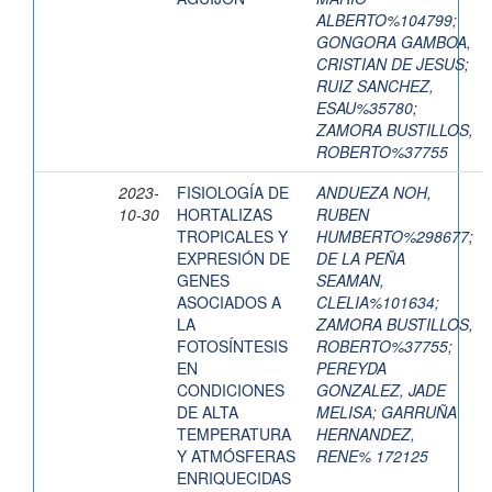
ALBERTO%104799
;
GONGORA GAMBOA,
CRISTIAN DE JESUS
;
RUIZ SANCHEZ,
ESAU%35780
;
ZAMORA BUSTILLOS,
ROBERTO%37755
2023-
FISIOLOGÍA DE
ANDUEZA NOH,
10-30
HORTALIZAS
RUBEN
TROPICALES Y
HUMBERTO%298677
;
EXPRESIÓN DE
DE LA PEÑA
GENES
SEAMAN,
ASOCIADOS A
CLELIA%101634
;
LA
ZAMORA BUSTILLOS,
FOTOSÍNTESIS
ROBERTO%37755
;
EN
PEREYDA
CONDICIONES
GONZALEZ, JADE
DE ALTA
MELISA
;
GARRUÑA
TEMPERATURA
HERNANDEZ,
Y ATMÓSFERAS
RENE% 172125
ENRIQUECIDAS