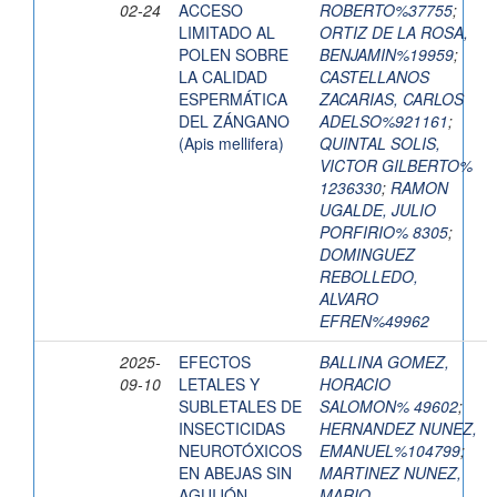
02-24
ACCESO
ROBERTO%37755
;
LIMITADO AL
ORTIZ DE LA ROSA,
POLEN SOBRE
BENJAMIN%19959
;
LA CALIDAD
CASTELLANOS
ESPERMÁTICA
ZACARIAS, CARLOS
DEL ZÁNGANO
ADELSO%921161
;
(Apis mellifera)
QUINTAL SOLIS,
VICTOR GILBERTO%
1236330
;
RAMON
UGALDE, JULIO
PORFIRIO% 8305
;
DOMINGUEZ
REBOLLEDO,
ALVARO
EFREN%49962
2025-
EFECTOS
BALLINA GOMEZ,
09-10
LETALES Y
HORACIO
SUBLETALES DE
SALOMON% 49602
;
INSECTICIDAS
HERNANDEZ NUNEZ,
NEUROTÓXICOS
EMANUEL%104799
;
EN ABEJAS SIN
MARTINEZ NUNEZ,
AGUIJÓN
MARIO