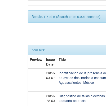
Results 1-5 of 5 (Search time: 0.001 seconds).
Item hits:
Preview
Issue
Title
Date
2024-
Identificación de la presencia d
03-01
de ovinos destinados a consu
Aguascalientes, México
2024-
Diagnóstico de fallas eléctric
12-03
pequeña potencia