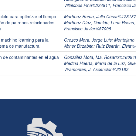
Villalobos Piña%224811, Francisco Ja
lelo para optimizar el tiempo
Martínez Romo, Julio César%123187
ón de patrones relacionados
Martínez Díaz, Damián
;
Luna Rosas,
s
Francisco Javier%87098
machine learning para la
Orozco Mora, Jorge Luis
;
Montejano 
istema de manufactura
Abner Birzabith
;
Ruíz Beltrán, Elvia
ón de contaminantes en el agua
González Mota, Ma. Rosario%16094
Medina Huerta, María de la Luz
;
Gue
Viramontes, J. Ascención%22162