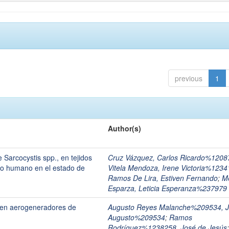
previous
1
Author(s)
e Sarcocystis spp., en tejidos
Cruz Vázquez, Carlos Ricardo%1208
mo humano en el estado de
Vitela Mendoza, Irene Victoria%1234
Ramos De Lira, Estiven Fernando
;
M
Esparza, Leticia Esperanza%237979
as en aerogeneradores de
Augusto Reyes Malanche%209534, 
Augusto%209534
;
Ramos
Rodríguez%1238258, José de Jesús
;