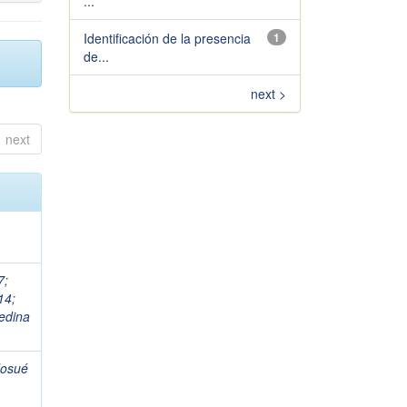
...
Identificación de la presencia
1
de...
next >
next
7
;
14
;
edina
Josué