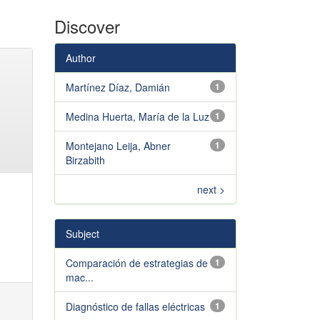
Discover
Author
Martínez Díaz, Damián
1
Medina Huerta, María de la Luz
1
Montejano Leija, Abner
1
Birzabith
next >
Subject
Comparación de estrategias de
1
mac...
Diagnóstico de fallas eléctricas
1