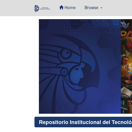
Home
Browse
Skip
navigation
Repositorio Institucional del Tecnol