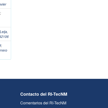
vier
;
Leija,
%42106
9
;
rrero
Contacto del RI-TecNM
Comentarios del RI-TecNM