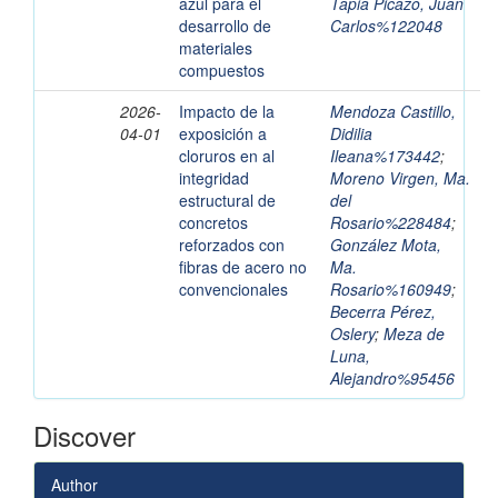
azul para el
Tapia Picazo, Juan
desarrollo de
Carlos%122048
materiales
compuestos
2026-
Impacto de la
Mendoza Castillo,
04-01
exposición a
Didilia
cloruros en al
Ileana%173442
;
integridad
Moreno Virgen, Ma.
estructural de
del
concretos
Rosario%228484
;
reforzados con
González Mota,
fibras de acero no
Ma.
convencionales
Rosario%160949
;
Becerra Pérez,
Oslery
;
Meza de
Luna,
Alejandro%95456
Discover
Author