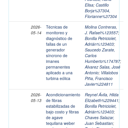
Elisa
;
Castillo
Borja%37304,
Florianne%37304
2026-
Técnicas de
Molina Contreras,
05-14
monitoreo y
J. Rafael%123557
;
diagnóstico de
Bonilla Petriciolet,
fallas de un
Adrián%123403
;
generador
Saucedo Zarate,
síncrono de
Carlos
imanes
Humberto%174787
;
permanentes
Alvarez Salas, José
aplicado a una
Antonio
;
Villalobos
turbina eólica
Piña, Francisco
Javier%224811
2026-
Acondicionamiento
Reynel Ávila, Hilda
05-13
de fibras
Elizabeth%229441
;
estabilizadas de
Bonilla Petriciolet,
bajo costo y fibras
Adrián%123403
;
de agave
Chaves Salazar,
tequilana weber
Juan Sebastian
;