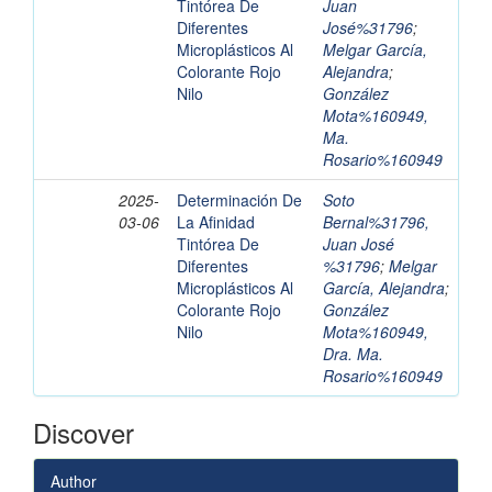
Tintórea De
Juan
Diferentes
José%31796
;
Microplásticos Al
Melgar García,
Colorante Rojo
Alejandra
;
Nilo
González
Mota%160949,
Ma.
Rosario%160949
2025-
Determinación De
Soto
03-06
La Afinidad
Bernal%31796,
Tintórea De
Juan José
Diferentes
%31796
;
Melgar
Microplásticos Al
García, Alejandra
;
Colorante Rojo
González
Nilo
Mota%160949,
Dra. Ma.
Rosario%160949
Discover
Author